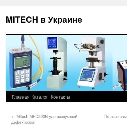
MITECH в Украине
Главная
Каталог
Контакты
←
Mitech MFD500B ультразвуковой
Портативны
дефектоскоп