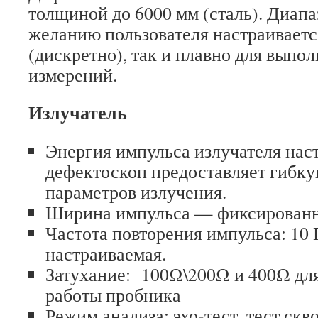
толщиной до 6000 мм (сталь). Диап
желанию пользователя настраиваетс
(дискретно), так и плавно для выпо
измерений.
Излучатель
Энергия импульса излучателя нас
дефектоскоп предоставляет гибку
параметров излучения.
Ширина импульса — фиксированн
Частота повторения импульса: 10 Г
настраиваемая.
Затухание: 100Ω\200Ω и 400Ω дл
работы пробника
Режим анализа: эхо-тест, тест скв