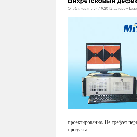
Вихретоковый дефек
Опубликовано
04.10.2012
автором
Laza
проектирования. Не требует пе
продукта.